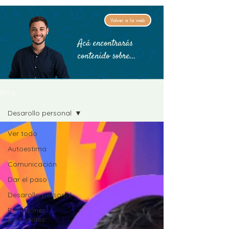
Volver a la web
Acá encontrarás
contenido sobre...
Blog
Desarollo personal
Ver todo
Autoestima
Comunicación
Dar el paso
Desarollo personal
Reflexiones
personales