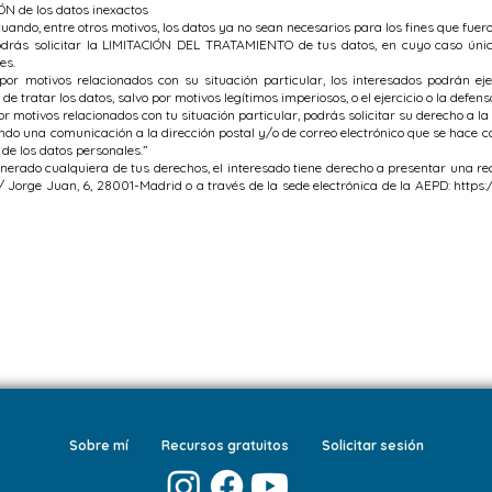
ÓN de los datos inexactos
ando, entre otros motivos, los datos ya no sean necesarios para los fines que fuero
odrás solicitar la LIMITACIÓN DEL TRATAMIENTO de tus datos, en cuyo caso úni
es.
or motivos relacionados con su situación particular, los interesados podrán ej
e tratar los datos, salvo por motivos legítimos imperiosos, o el ejercicio o la defen
 motivos relacionados con tu situación particular, podrás solicitar su derecho a l
endo una comunicación a la dirección postal y/o de correo electrónico que se hace c
 de los datos personales.”
erado cualquiera de tus derechos, el interesado tiene derecho a presentar una r
/ Jorge Juan, 6, 28001-Madrid o a través de la sede electrónica de la AEPD:
https:
Sobre mí
Recursos gratuitos
Solicitar sesión