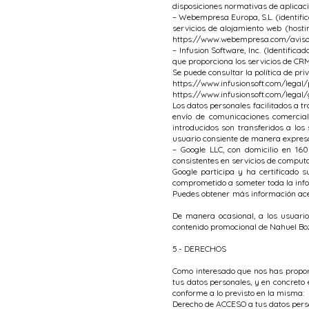
disposiciones normativas de aplicaci
– Webempresa Europa, S.L. (identific
servicios de alojamiento web (hosti
https://www.webempresa.com/aviso-
– Infusion Software, Inc. (Identifi
que proporciona los servicios de CRM
Se puede consultar la política de pr
https://www.infusionsoft.com/legal/
https://www.infusionsoft.com/legal
Los datos personales facilitados a tr
envío de comunicaciones comercial
introducidos son transferidos a los
usuario consiente de manera expresa 
– Google LLC, con domicilio en 16
consistentes en servicios de computa
Google participa y ha certificado
comprometido a someter toda la info
Puedes obtener más información ace
De manera ocasional, a los usuario
contenido promocional de Nahuel Bozz
5.- DERECHOS
Como interesado que nos has proporc
tus datos personales, y en concreto 
conforme a lo previsto en la misma:
Derecho de ACCESO a tus datos pers