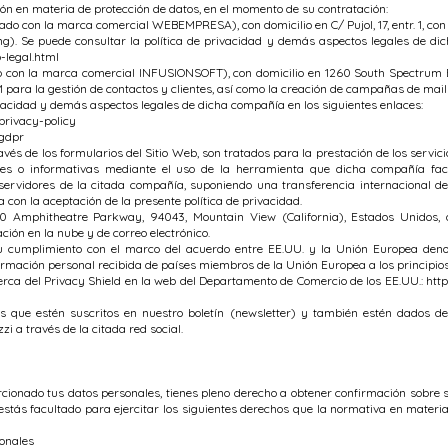
ón en materia de protección de datos, en el momento de su contratación:
ado con la marca comercial WEBEMPRESA), con domicilio en C/ Pujol, 17, entr. 1, co
ng). Se puede consultar la política de privacidad y demás aspectos legales de di
legal.html
cado con la marca comercial INFUSIONSOFT), con domicilio en 1260 South Spectrum 
 para la gestión de contactos y clientes, así como la creación de campañas de mai
ivacidad y demás aspectos legales de dicha compañía en los siguientes enlaces:
privacy-policy
/gdpr
avés de los formularios del Sitio Web, son tratados para la prestación de los servic
es o informativas mediante el uso de la herramienta que dicha compañía facil
 servidores de la citada compañía, suponiendo una transferencia internacional de
con la aceptación de la presente política de privacidad.
00 Amphitheatre Parkway, 94043, Mountain View (California), Estados Unidos, q
ción en la nube y de correo electrónico.
 su cumplimiento con el marco del acuerdo entre EE.UU. y la Unión Europea den
rmación personal recibida de países miembros de la Unión Europea a los principios 
rca del Privacy Shield en la web del Departamento de Comercio de los EE.UU.:
htt
s que estén suscritos en nuestro boletín (newsletter) y también estén dados de
i a través de la citada red social.
ionado tus datos personales, tienes pleno derecho a obtener confirmación sobre 
estás facultado para ejercitar los siguientes derechos que la normativa en materia
onales