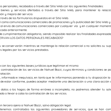
 personales, recabados a través del Sitio Web con las siguientes finalidades:
bienes y servicios ofertados a través del Sitio Web, para mantener la relación
ón y mejora del servicio.
través de los formularios dispuestos en el Sitio Web.
así como comunicaciones comerciales de promociones y/o publicidad del Sitio Web y d
l envío de comunicaciones comerciales por cualquier vía y en cualquier momento,
dicada anteriormente.
e cumplimentación obligatoria, siendo imposible realizar las finalidades expresada
NSERVAN LOS DATOS PERSONALES RECABADOS?
 se conservarán mientras se mantenga la relación comercial o no solicites su supr
 legales por los servicios prestados.
a con las siguientes bases jurídicas que legitiman el mismo:
a contratación de los servicios de Nahuel Bozzi, cuyos términos y condiciones se po
atación.
co, informado e inequívoco, en tanto que te informamos poniendo a tu disposición la
o de estar conforme, puedes aceptar mediante una declaración o una clara acción
s datos o los hagas de forma errónea o incompleta, no podremos atender tu solic
da o llevar a cabo la contratación de los servicios.
 tercero ajeno a Nahuel Bozzi, salvo obligación legal.
tenemos contratados los siguientes proveedores de servicios, que se han co