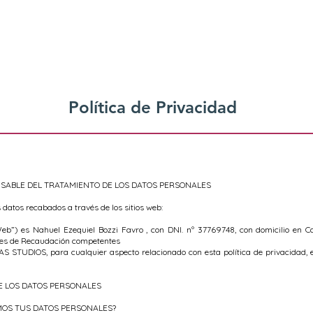
Política de Privacidad
NSABLE DEL TRATAMIENTO DE LOS DATOS PERSONALES
 datos recabados a través de los sitios web:
Web”) es Nahuel Ezequiel Bozzi Favro , con DNI. nº 37769748, con domicilio en C
entes de Recaudación competentes
S STUDIOS, para cualquier aspecto relacionado con esta política de privacidad, en
DE LOS DATOS PERSONALES
EMOS TUS DATOS PERSONALES?