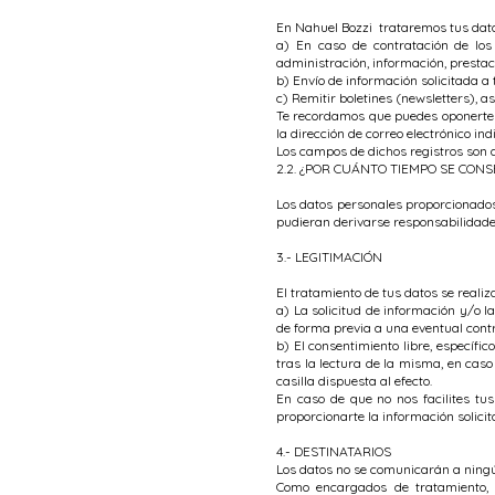
En Nahuel Bozzi trataremos tus datos
a) En caso de contratación de los 
administración, información, prestaci
b) Envío de información solicitada a 
c) Remitir boletines (newsletters), 
Te recordamos que puedes oponerte a
la dirección de correo electrónico in
Los campos de dichos registros son d
2.2. ¿POR CUÁNTO TIEMPO SE CO
Los datos personales proporcionados
pudieran derivarse responsabilidades
3.- LEGITIMACIÓN
El tratamiento de tus datos se realiz
a) La solicitud de información y/o l
de forma previa a una eventual contr
b) El consentimiento libre, específi
tras la lectura de la misma, en cas
casilla dispuesta al efecto.
En caso de que no nos facilites tu
proporcionarte la información solicita
4.- DESTINATARIOS
Los datos no se comunicarán a ningún
Como encargados de tratamiento, 