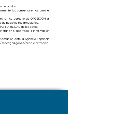
n recogidos.
camente los conservaremos para el
ercitar su derecho de OPOSICIÓN al
sa de posibles reclamaciones.
a PORTABILIDAD de los datos.
onstar en el apartado “1. Información
eclamación ante la Agencia Española
//sedeagpd.gob.es/sede-electronica-